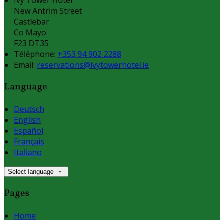
New Antrim Street
Castlebar
Co Mayo
F23 DT35
Téléphone
:
+353 94 902 2288
Email:
reservations@ivytowerhotel.ie
Language
Deutsch
English
Español
Français
Italiano
Select language
Pages
Home