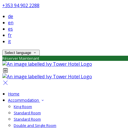
+353 94 902 2288
de
en
es
fr
it
Select language
Réserver Maintenant
Home
Accommodation
King Room
Standard Room
Standard Room
Double and Single Room