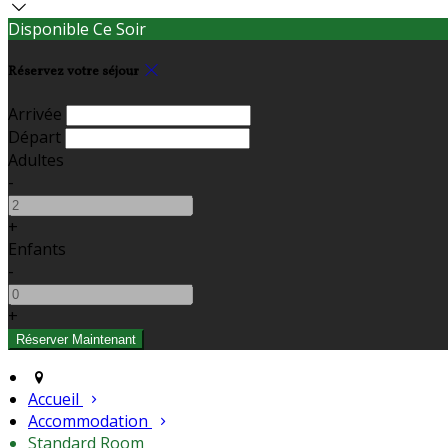
Disponible Ce Soir
Réservez votre séjour
Arrivée
Départ
Adultes
-
+
Enfants
-
+
Accueil
Accommodation
Standard Room