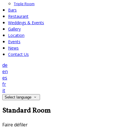
Triple Room
Bars
Restaurant
Weddings & Events
Gallery
Location
Events
News
Contact Us
de
en
es
fr
it
Select language
Standard Room
Faire défiler